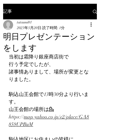
記事
tatsumi01
2023年5月20日
読了時間: 1分
明日プレゼンテーション
をします
当初は霜降り銀座商店街で
行う予定でしたが、
諸事情ありまして、場所が変更とな
りました。
駒込山王会館で13時30分より行いま
す。
山王会館の場所は💁
https://
map.yahoo.co.jp/v2/place/GA8
859UPBuM
駒込地区にお住まいの皆様に