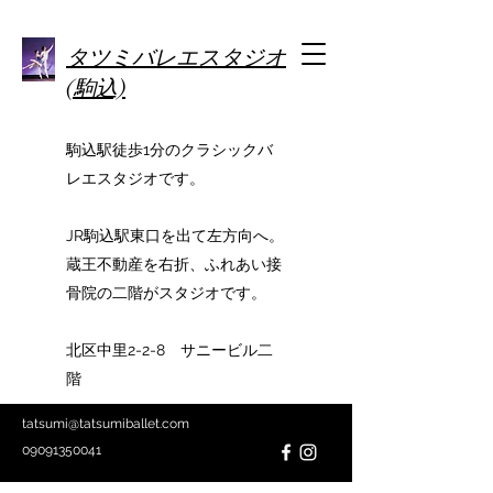
タツミバレエスタジオ
(駒込)
駒込駅徒歩1分のクラシックバ
レエスタジオです。
JR駒込駅東口を出て左方向へ。
蔵王不動産を右折、ふれあい接
骨院の二階がスタジオです。
北区中里2-2-8 サニービル二
階
tatsumi@tatsumiballet.com
09091350041