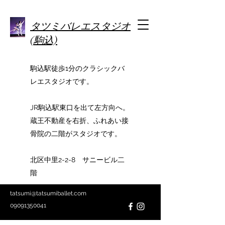
タツミバレエスタジオ
(駒込)
駒込駅徒歩1分のクラシックバ
レエスタジオです。
JR駒込駅東口を出て左方向へ。
蔵王不動産を右折、ふれあい接
骨院の二階がスタジオです。
北区中里2-2-8 サニービル二
階
tatsumi@tatsumiballet.com
09091350041