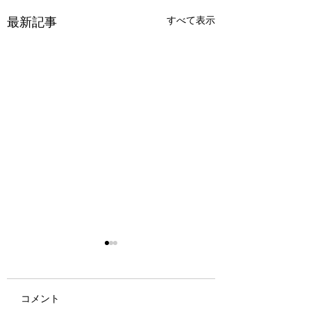
最新記事
すべて表示
新規生徒さん募集
8月に舞台がおわり
コメント
スの移動がありまし