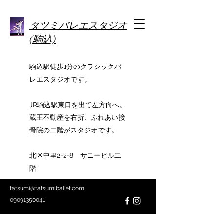
タツミバレエスタジオ
(駒込)
駒込駅徒歩1分のクラシックバ
レエスタジオです。
JR駒込駅東口を出て左方向へ。
蔵王不動産を右折、ふれあい接
骨院の二階がスタジオです。
北区中里2-2-8 サニービル二
階
tatsumi@tatsumiballet.com
09091350041