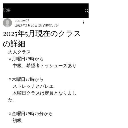
記事
tatsumi01
2025年5月16日
読了時間: 1分
2025年5月現在のクラス
の詳細
大人クラス　
⚪︎月曜日19時から　
　中級、希望者トゥシューズあり
⚪︎木曜日11時から
　ストレッチとバレエ
　木曜日クラスは定員となりまし
た。
⚪︎金曜日19時15分から
　初級